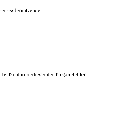
creenreadernutzende.
eite. Die darüberliegenden Eingabefelder