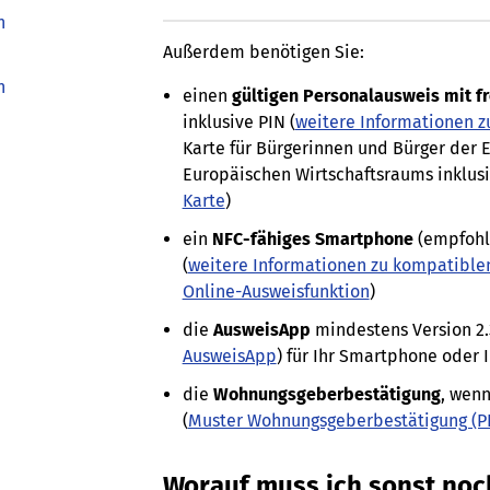
h
Außerdem benötigen Sie:
h
einen
gültigen Personalausweis mit f
inklusive PIN (
weitere Informationen z
Karte für Bürgerinnen und Bürger der
Europäischen Wirtschaftsraums inklusi
Karte
)
ein
NFC-fähiges Smartphone
(empfohl
(
weitere Informationen zu kompatiblen
Online-Ausweisfunktion
)
die
AusweisApp
mindestens Version 2.3
AusweisApp
) für Ihr Smartphone oder
die
Wohnungsgeberbestätigung
, wenn
(
Muster Wohnungsgeberbestätigung (P
Worauf muss ich sonst noc